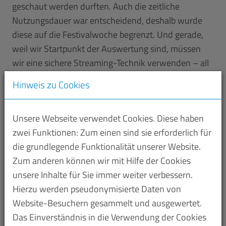
geschaut werden durften. Auch die zeitliche
Nutzungsdauer war entscheidend, deshalb wurde
diese auf die Festivalwoche begrenzt. Und gerade,
weil wir Startpunkt der Auswertung sind, müssen
wir eine sichere Streaming-Technik verwenden – all
unseren Ansprüchen hat die Blockchain-Technologie
Hinweis zu Cookies
Rechnung getragen. Auf dieser Basis haben wir uns
dann entschieden, eine neue Plattform zu
Unsere Webseite verwendet Cookies. Diese haben
entwickeln. Und – das war sehr erfreulich – wir
zwei Funktionen: Zum einen sind sie erforderlich für
haben das Wirtschaftsministerium gefragt, ob es
die grundlegende Funktionalität unserer Website.
dafür Möglichkeiten der Innovationsförderung gibt.
Zum anderen können wir mit Hilfe der Cookies
Und die gab es!
unsere Inhalte für Sie immer weiter verbessern.
Trotzdem bleibt es ein großes Wagnis, als ein so
Hierzu werden pseudonymisierte Daten von
renommiertes Festival mit einer komplett neuen
Website-Besuchern gesammelt und ausgewertet.
Digitallösung an den Start zu gehen. Schließlich
Das Einverständnis in die Verwendung der Cookies