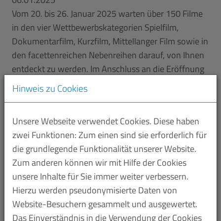
Vom 20. bis 26. Januar 2025 warten über 150 Filme
in den vier Wettbewerbskategorien Spielfilm,
Dokumentarfilm, Kurzfilm, Mittellanger Film sowie in
den facettenreichen Nebenreihen darauf, von Ihnen
entdeckt zu werden. Im Anschluss an die Eröffnung
am Montag, 20. Januar, dürfen wir wieder gespannt
Hinweis zu Cookies
sein, wer sich bei der Preisverleihung im Saarbrücker
E-Werk am Samstag, 25. Januar, die mit insgesamt
Unsere Webseite verwendet Cookies. Diese haben
130.000 Euro dotierten Auszeichnungen in den
zwei Funktionen: Zum einen sind sie erforderlich für
Einzelkategorien sichern kann. Währenddessen lebt
die grundlegende Funktionalität unserer Website.
die Filmstadt Saarbrücken durch das rege
Zum anderen können wir mit Hilfe der Cookies
Festivalgeschehen aus eindrucksvollen Filmen,
unsere Inhalte für Sie immer weiter verbessern.
spannenden Diskussionen, liebevoll dekorierten
Hierzu werden pseudonymisierte Daten von
Schaufenstern, blauen Lichtern und Plakaten sowie
Website-Besuchern gesammelt und ausgewertet.
unzähligen lokalen und überregionalen Gästen
Das Einverständnis in die Verwendung der Cookies
schon gleich zu Jahresbeginn auf. Zentrale Orte dafür