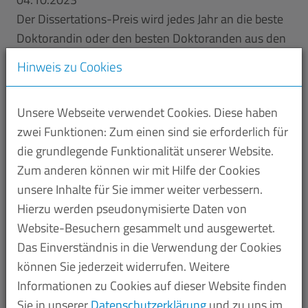
Der Dissertations-Preis wird jedes Jahr an die beste
Doktorandin oder den besten Doktoranden aus den
einzelnen Fakultäten der Universität des Saarlandes
Hinweis zu Cookies
vergeben. Bei der Festveranstaltung der
Universitätsgesellschaft erhalten die Preisträger
Unsere Webseite verwendet Cookies. Diese haben
einen Geldpreis und - mit leichtem Augenzwinkern -
zwei Funktionen: Zum einen sind sie erforderlich für
diese sympathisch bunte Eule überreicht. Sie wurde
die grundlegende Funktionalität unserer Website.
im Jahr 2014 erstmals gestiftet von Arno Müller,
Zum anderen können wir mit Hilfe der Cookies
einem Absolventen der Saar-Uni, und seiner Firma
unsere Inhalte für Sie immer weiter verbessern.
Tom's Drag. Die Preisverleihung findet immer Ende
Hierzu werden pseudonymisierte Daten von
Oktober zu Beginn des Wintersemesters statt. Der
Website-Besuchern gesammelt und ausgewertet.
Preis wurde nach Dr. Eduard Martin benannt, dem
Das Einverständnis in die Verwendung der Cookies
langjährigen Präsidenten der Vereinigung der
können Sie jederzeit widerrufen. Weitere
Freunde der Universität des Saarlandes, der auch
Informationen zu Cookies auf dieser Website finden
Ehrensenator der Universität war.
Sie in unserer
Datenschutzerklärung
und zu uns im