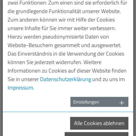
zwei Funktionen: Zum einen sind sie erforderlich für
eröffnet, ist insbesondere Heiner Goebbels
die grundlegende Funktionalität unserer Website.
performative Installation 862 – Eine Orakelmaschine
Zum anderen können wir mit Hilfe der Cookies
an der Kohlenstampfmaschine im Paradies der
unsere Inhalte für Sie immer weiter verbessern.
Höhepunkt der diesjährigen In-situ-Projekte – eine
Hierzu werden pseudonymisierte Daten von
eigens für den Ort geschaffene Neukomposition aus
Website-Besuchern gesammelt und ausgewertet.
Sound, Video Licht, Text und Stimmen, die am 1.
Das Einverständnis in die Verwendung der Cookies
September ihre Welturaufführung feiert.
können Sie jederzeit widerrufen. Weitere
Am ersten Wochenende des In-Situ-Programms ist
Informationen zu Cookies auf dieser Website finden
die Werkschau WHEN WE ARE GONE von Julian
Sie in unserer
Datenschutzerklärung
und zu uns im
Rosefeldt mitsamt der visuell sowie akustisch
Impressum
.
opulenten Filmoper EUPHORIA letztmalig zu erleben.
Einstellungen
An den nächsten beiden Wochenenden eröffnen
sich unseren Besucher:innen neue Perspektiven
durch TORTURE NEVER STOPS: ein musikalisches
Alle Cookies ablehnen
Programm für Orgel und Stimmen von Rainer Oster