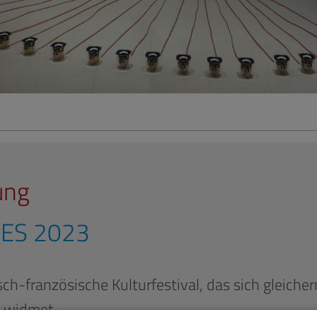
ung
VES 2023
ch-französische Kulturfestival, das sich gleich
t widmet.