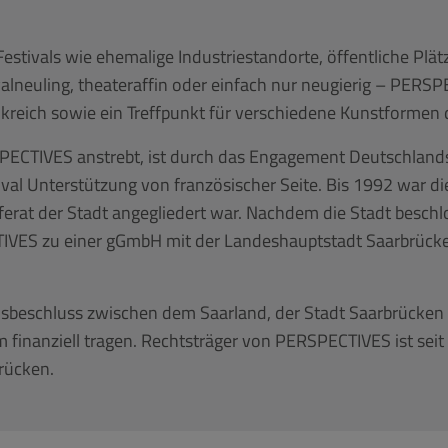
stivals wie ehemalige Industriestandorte, öffentliche Plät
lneuling, theateraffin oder einfach nur neugierig – PERSPECT
reich sowie ein Treffpunkt für verschiedene Kunstformen 
PECTIVES anstrebt, ist durch das Engagement Deutschland
tival Unterstützung von französischer Seite. Bis 1992 war 
eferat der Stadt angegliedert war. Nachdem die Stadt beschl
TIVES zu einer gGmbH mit der Landeshauptstadt Saarbrück
sbeschluss zwischen dem Saarland, der Stadt Saarbrücke
 finanziell tragen. Rechtsträger von PERSPECTIVES ist seit
rücken.