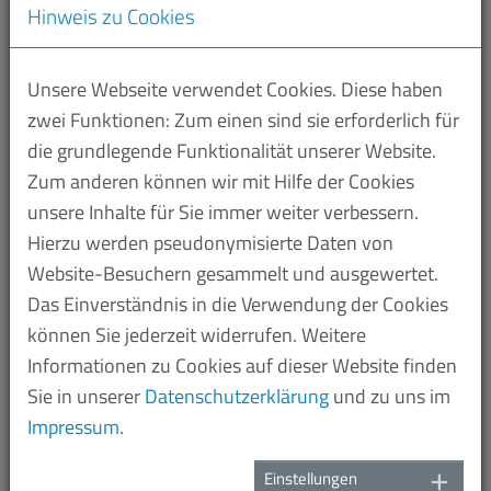
Hinweis zu Cookies
04.05.2023
‘fill in − International Jazz Festival Saar’ bringt vom
Unsere Webseite verwendet Cookies. Diese haben
06. bis 09. Juli 2023 internationale Weltstars sowie
zwei Funktionen: Zum einen sind sie erforderlich für
aufstrebende Talente einer neuen Generation des
die grundlegende Funktionalität unserer Website.
Jazz nach Saarbrücken.
Zum anderen können wir mit Hilfe der Cookies
Zum Auftakt am 06. Juli spielen Studierende der
unsere Inhalte für Sie immer weiter verbessern.
Hochschule für Musik sowie Formationen aus der
Hierzu werden pseudonymisierte Daten von
französischen Grenzregion in verschiedenen
Website-Besuchern gesammelt und ausgewertet.
Locations der Landeshauptstadt. Vom 07. bis 09. Juli
Das Einverständnis in die Verwendung der Cookies
treffen im Deutsch-Französischen Garten namhafte
können Sie jederzeit widerrufen. Weitere
Größen auf die nachkommenden Shooting-Stars der
Informationen zu Cookies auf dieser Website finden
europäischen Jazzszene.
Sie in unserer
Datenschutzerklärung
und zu uns im
Impressum
.
Informationen und das Line-up finden Sie auf der
Internetseite des Jazz Festival.
Einstellungen