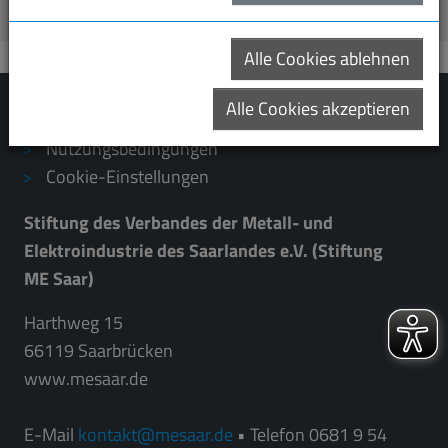
Alle Cookies ablehnen
Alle Cookies akzeptieren
Impressum
Datenschutzerklärung
Nutzungsbedingungen
Cookie-Einstellungen
Stiftung des Verbandes der Metall- und
Elektroindustrie des Saarlandes e.V. (Stiftung
ME Saar)
Harthweg 15
66119 Saarbrücken
www.mesaar.de
E-Mail
kontakt
mesaar.de
• Telefon 0681 9 54