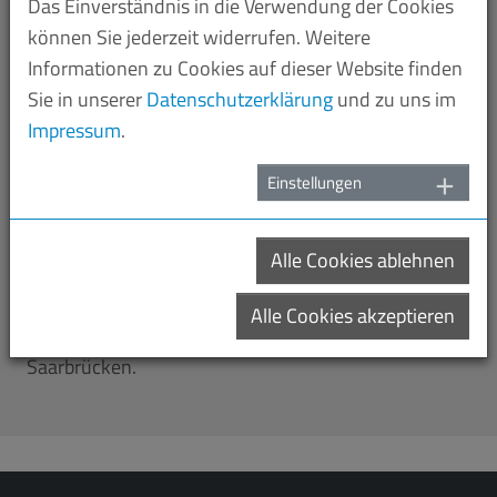
Das Einverständnis in die Verwendung der Cookies
Geisteszustand in den Mittelpunkt. Der
können Sie jederzeit widerrufen. Weitere
interdisziplinäre Designer und Künstler lebt in Berlin
Informationen zu Cookies auf dieser Website finden
und hat in Saarbrücken studiert.
Sie in unserer
Datenschutzerklärung
und zu uns im
Impressum
.
Als Ort der kritischen Zuversicht arbeitet die
Stadtgalerie seit April 2021 an einer
Einstellungen
wünschenswerten Zukunft. Hierzu gehören
nachhaltige und gerechtere Entwicklung in allen
Bereichen.
Alle Cookies ablehnen
Diese Ausstellung sehen Sie vom 21. Oktober 2022
Alle Cookies akzeptieren
bis 15. Januar 2023 in der Stadtgalerie in
Saarbrücken.