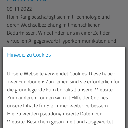
09.11.2022
Hojin Kang beschäftigt sich mit Technologie und
deren Wechselbeziehung mit menschlichen
Bedürfnissen. Wir befinden uns in einer Zeit der
virtuellen Allgegenwart: Hyperkommunikation und
Remote Arbeit, permanente Erreichbarkeit und
Hinweis zu Cookies
endlose Feeds. Wie wirkt sich digitale Technologie
auf unser alltägliches Verhalten und unseren
mentalen Zustand aus? Anhand von Elementen der
Unsere Webseite verwendet Cookies. Diese haben
Meditation setzt sich der Künstler mit der Bedeutung
zwei Funktionen: Zum einen sind sie erforderlich für
des Hierseins in unserer gegenwärtigen Zeit
die grundlegende Funktionalität unserer Website.
auseinander.
Zum anderen können wir mit Hilfe der Cookies
unsere Inhalte für Sie immer weiter verbessern.
Mit Werken wie 3D-gedruckten Skulpturen,
Hierzu werden pseudonymisierte Daten von
Videoarbeiten und interaktiven Medieninstallationen
Website-Besuchern gesammelt und ausgewertet.
rückt Hojin Kang akute Körperlichkeit und unseren