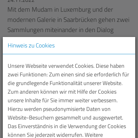
Mit dem Mudam in Luxemburg und der
modernen Galerie in Saarbrücken gehen zwei
Sammlungen miteinander in den Dialog
Das Saarlandmuseum und das Mudam Luxembourg
Hinweis zu Cookies
sind bis zum April 2023 mit einem ehrgeizigen
grenzüberschreitenden Projekt an den Start
Unsere Webseite verwendet Cookies. Diese haben
gegangen. Die beiden namhaften Museen treten in
zwei Funktionen: Zum einen sind sie erforderlich für
zwei Ausstellungen, die gleichzeitig in Luxemburg
die grundlegende Funktionalität unserer Website.
und Saarbrücken gezeigt werden, miteinander in
Zum anderen können wir mit Hilfe der Cookies
Dialog, um den kulturellen Austausch innerhalb der
unsere Inhalte für Sie immer weiter verbessern.
Großregion zu fördern.
Hierzu werden pseudonymisierte Daten von
Website-Besuchern gesammelt und ausgewertet.
Mit rund siebzig Meisterwerken aus seinem Bestand
Das Einverständnis in die Verwendung der Cookies
der Klassischen Moderne wird das Saarlandmuseum
können Sie jederzeit widerrufen. Weitere
sich in Luxemburg präsentieren. Die Auswahl