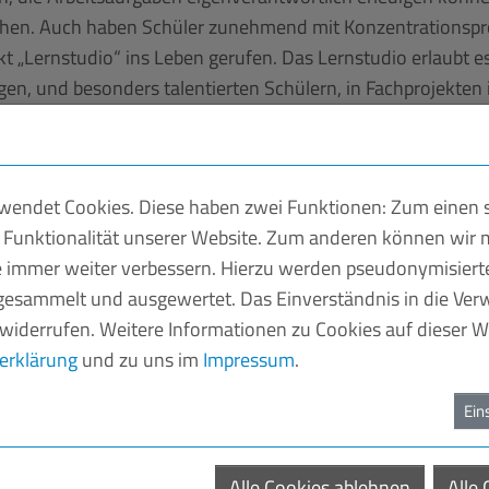
echen. Auch haben Schüler zunehmend mit Konzentrationsp
 „Lernstudio“ ins Leben gerufen. Das Lernstudio erlaubt es
gen, und besonders talentierten Schülern, in Fachprojekten
, sondern vielmehr als Auszeichnung erlebt, die es anzustre
der Klassen wiederum besser gefördert werden können. Trotz
amtlich zu besetzen, um so eine umfassende Betreuung und 
endet Cookies. Diese haben zwei Funktionen: Zum einen si
 die Betreuung einzubinden, die mit diesem Engagement ih
 Funktionalität unserer Website. Zum anderen können wir m
 als auch Lehrern positive Rückmeldungen. Schüler sind st
ie immer weiter verbessern. Hierzu werden pseudonymisier
icht es eine zielgerichtetere Förderung schwächerer Kinder.
esammelt und ausgewertet. Das Einverständnis in die Ve
liche Kinder aufeinander, was das Lernen gemäß ihren jeweil
 widerrufen. Weitere Informationen zu Cookies auf dieser We
 Marpingen ein hoch interessantes Modellprojekt geschaffe
erklärung
und zu uns im
Impressum
.
 Bildungspreis der Saarländischen Wirtschaft“, sagt Tina Ra
arländischen Unternehmerverbände.
Ein
holz
arzenholz hat auf drei Ebenen versucht, den Defiziten zu 
Alle Cookies ablehnen
Alle