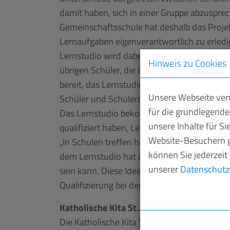
damit haben, sich in einer Gruppe abzuspr
Gemeinschaftsschule hat deshalb das Projekt
Lernaufgaben eigenverantwortlich zu erledi
Lernstudio wird dabei nicht als Ausgrenzung
Hinweis zu Cookies
übrigen Schüler, die durch die Entzerrung 
bereit, das Lernstudio zum Teil auch ehren
Unsere Webseite verw
Schüler und Schülerinnen der Oberstufe in
für die grundlegende
Das Lernstudio bekommt sowohl von Schülern
unsere Inhalte für S
qualifiziert haben, Lehrern wiederum ermögl
Website-Besuchern g
„In Schulen treffen häufig sehr unterschied
können Sie jederzeit
dem Lernstudio hat die Gemeinschaftsschule
unserer
Datenschutz
sein kann. Diese Idee ehrt die Jury mit dem
Qualifizierung bei der Vereinigung der Sa
Katholische Kita St. Elisabeth, Schwarzen
Die Katholische Kita St. Elisabeth in Schw