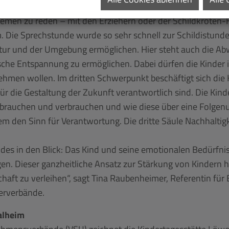
 Kommunikation mit den Kindern und auch den Eltern zu vers
hemen zu reden – mit den Erziehern oder der Schildkröten-
 Die Sprechstunde wurde so sehr schnell zur Schildistunde.
Natur und der Umgebung ermöglichen. Hier steht auch die A
sche Entspannung zu ermöglichen. Dabei dürfen die Kinder
ehmen wollen. Im dritten Schwerpunkt beschäftigt sich die K
 für die Gestaltung der Zukunft verantwortlich sind. Die Kin
rauchen und verbrauchen und wie diese über eine Folgenu
dem den Sinn für Verantwortung. Die dritte Säule Nachhaltig
eides in den Blick: Das Kind und seine emotionalen Bedürfn
n. Dieser ganzheitliche Ansatz zur Stärkung von Kindern h
haft zu verleihen“, sagt Tina Raubenheimer, Referentin für 
merverbände.
alheim
nehmensverbände (VSU) zeichnet die Kindertagesstätte Lö