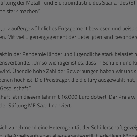
iftung der Metall- und Elektroindustrie des Saarlandes (St
he stark machen“.
der Jury außergewöhnliches Engagement bewiesen und beispie
n. Mit viel Eigenengagement der Beteiligten sind besondere
.
takt in der Pandemie Kinder und Jugendliche stark belastet h
sverbände. „Umso wichtiger ist es, dass in Schulen und Ki
n wird. Über die hohe Zahl der Bewerbungen haben wir uns se
en hoch ist. Die Preisträger, die die Jury ausgewählt hat, s
Gesellschaft.“
haft ist in diesem Jahr mit 16.000 Euro dotiert. Der Preis 
r Stiftung ME Saar finanziert.
ich zunehmend eine Heterogenität der Schülerschaft gezeig
n, die Arbeitsaufgaben eigenverantwortlich erledigen könn