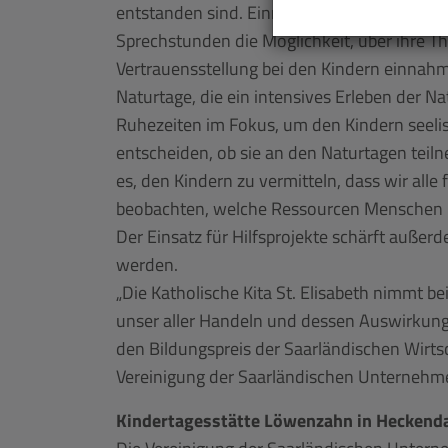
entstanden sind. Einmal ging es darum, die
Sprechstunden die Möglichkeit, über ihre T
Vertrauensstellung bei den Kindern einnahm.
Naturtage, die ein intensives Erleben der 
Ruhezeiten im Fokus, um den Kindern seeli
entscheiden, ob sie an den Naturtagen teiln
es, den Kindern zu vermitteln, dass wir alle
beobachten, welche Ressourcen Menschen b
Der Einsatz für Hilfsprojekte schärft außer
werden.
„Die Katholische Kita St. Elisabeth nimmt b
unser aller Handeln und dessen Auswirkunge
den Bildungspreis der Saarländischen Wirtsc
Vereinigung der Saarländischen Unterneh
Kindertagesstätte Löwenzahn in Heckend
Die Vereinigung der Saarländischen Unter