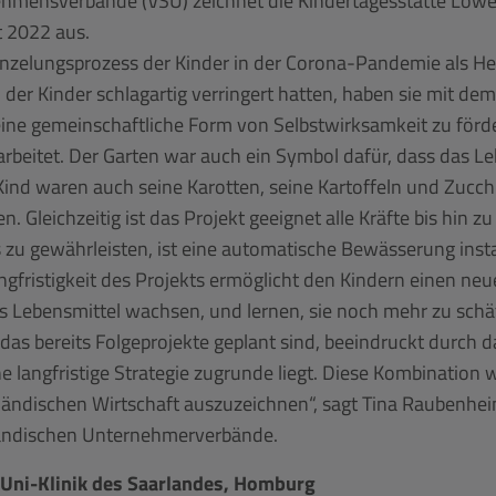
t 2022 aus.
nzelungsprozess der Kinder in der Corona-Pandemie als He
er Kinder schlagartig verringert hatten, haben sie mit d
ne gemeinschaftliche Form von Selbstwirksamkeit zu förder
beitet. Der Garten war auch ein Symbol dafür, dass das Leb
nd waren auch seine Karotten, seine Kartoffeln und Zucchi
Gleichzeitig ist das Projekt geeignet alle Kräfte bis hin z
 gewährleisten, ist eine automatische Bewässerung installi
ngfristigkeit des Projekts ermöglicht den Kindern einen ne
is Lebensmittel wachsen, und lernen, sie noch mehr zu schä
 das bereits Folgeprojekte geplant sind, beeindruckt durch
 langfristige Strategie zugrunde liegt. Diese Kombination w
ändischen Wirtschaft auszuzeichnen“, sagt Tina Raubenheim
arländischen Unternehmerverbände.
 Uni-Klinik des Saarlandes, Homburg