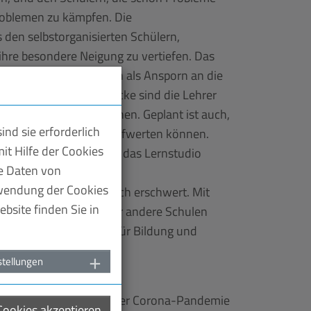
roblemen zu kämpfen. Die
 den selbstorganisierten Schülern,
 ihre besondere Neigung zu vertiefen. Das
ben gilt. Das wirkt auch als Ansporn an die
 der engen Personaldecke sind die Lehrer
Förderung zu ermöglichen. Geplant ist auch,
nd sie erforderlich
re spätere Bewerbung aufwerten können.
it Hilfe der Cookies
olz, wenn sie sich für das Lernstudio
te Daten von
rwendung der Cookies
igen Fähigkeiten deutlich erschwert. Mit
bsite finden Sie in
n, das auch Vorbild für andere Schulen
ubenheimer, Referentin für Bildung und
stellungen
begegnen, die im Rahmen der Corona-Pandemie
 Cookies akzeptieren