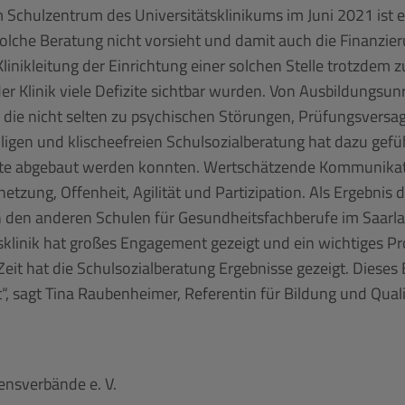
m Schulzentrum des Universitätsklinikums im Juni 2021 ist
olche Beratung nicht vorsieht und damit auch die Finanzie
inikleitung der Einrichtung einer solchen Stelle trotzdem 
 Klinik viele Defizite sichtbar wurden. Von Ausbildungsunr
e, die nicht selten zu psychischen Störungen, Prüfungsver
ligen und klischeefreien Schulsozialberatung hat dazu geführ
e abgebaut werden konnten. Wertschätzende Kommunikatio
etzung, Offenheit, Agilität und Partizipation. Als Ergebnis
an den anderen Schulen für Gesundheitsfachberufe im Saarl
linik hat großes Engagement gezeigt und ein wichtiges Proje
 Zeit hat die Schulsozialberatung Ergebnisse gezeigt. Dies
“, sagt Tina Raubenheimer, Referentin für Bildung und Quali
nsverbände e. V.