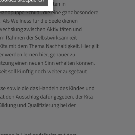
tärken. Die Kinder hatten in
Handpuppe Schildi, die eine ganz besondere
 Als Wellness für die Seele dienen
bwechslung zwischen Aktivitäten und
 im Rahmen der Selbstwirksamkeit
ita mit dem Thema Nachhaltigkeit. Hier gilt
der werden lernen hier, genauer zu
tzung einen neuen Sinn erhalten können.
keit soll künftig noch weiter ausgebaut
isse sowie die das Handeln des Kindes und
at den Ausschlag dafür gegeben, der Kita
Bildung und Qualifizierung bei der
wenzahn in Heckendalheim mit dem