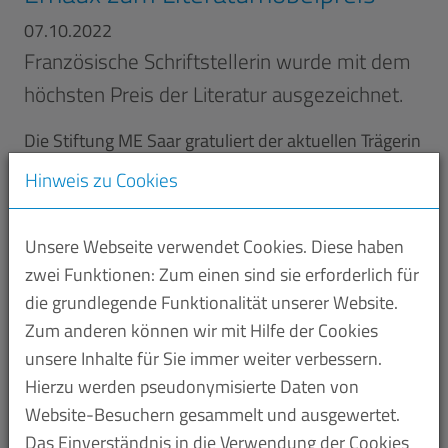
07.10.2022
Französische Schriftstellerin wurde mit dem
höchsten Preis der Literatur ausgezeichnet.
Die Stiftung ME Saar gratuliert der aktuellen Trägerin
des Literaturnobelpreises, Annie Ernaux, zu dieser
Hinweis zu Cookies
hohen Auszeichnung. „Wir hatten die Freude, Annie
Ernaux 2019 bei der Preisverleihung des Eugen-
Unsere Webseite verwendet Cookies. Diese haben
Helmlé-Preises an die Übersetzerin Sonja Finck hier
zwei Funktionen: Zum einen sind sie erforderlich für
bei uns im Saarland als Gast zu begrüßen“, sagt
die grundlegende Funktionalität unserer Website.
Oswald Bubel, Vorstandsvorsitzender der Stiftung
Zum anderen können wir mit Hilfe der Cookies
ME Saar. „Wir freuen uns sehr, dass die
unsere Inhalte für Sie immer weiter verbessern.
beeindruckende Autorin Annie Ernaux mit dem
Hierzu werden pseudonymisierte Daten von
renommiertesten Literaturpreis der Welt
Website-Besuchern gesammelt und ausgewertet.
ausgezeichnet wurde.“
Das Einverständnis in die Verwendung der Cookies