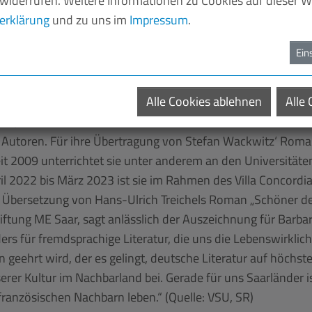
 widerrufen. Weitere Informationen zu Cookies auf dieser We
an die französische Übersetzerin Barbara Fontaine. Barbara 
erklärung
und zu uns im
Impressum
.
em Deutschen ins Französische. Werke von Autorinnen und Aut
geprägten Rhythmusgefühl übersetzt. „Das größte Komplimen
Ein
 vergisst, dass es sich dabei um eine Übersetzung handelt“, 
 Romane von Hans-Ulrich Treichel deutlich, über die sie selb
Alle Cookies ablehnen
Alle
ommen.“
en, wo sie Germanistik und Romanistik studiert hat. Seit 1
 Autoren. Für ihre Übertragung von Stefan Wackwitz‘ Roma
it 2009 unterrichtet sie unter anderem an den Universitäte
April 2022 bis März 2023 ist sie im Rahmen des Villa Concor
he Übersetzung von Hans-Ulrich Treichels Roman „Schöner de
ftung ME Saar, sagt anlässlich der Auszeichnung für Barbara 
rs für fremdsprachige Literatur, die uns die Lebenswirklichk
n geehrt wird, der es gelingt, deutsche Literatur auf höchs
erer Kultur im Nachbarland bei. Gerade für uns Saarländer is
französischen Nachbarn leben.“ (Quelle: VSU, SR)