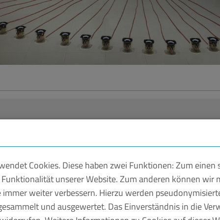
ung
zerpreis geht an Barbara Font
endet Cookies. Diese haben zwei Funktionen: Zum einen si
 Funktionalität unserer Website. Zum anderen können wir m
ie immer weiter verbessern. Hierzu werden pseudonymisier
Übersetzerpreis der Stiftung des Verbandes der Metall- und
esammelt und ausgewertet. Das Einverständnis in die Ve
ländischen Rundfunks würdigt das Andenken des bedeutend