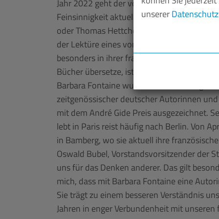
können Sie jederzeit
Jahr 2022 geht der vom SR initiierte Preis 
unserer
Datenschutz
Feinsinnigkeit aktuelle Belletristik aus d
oder Thomas Hettche hat sie mit einem aus
der Lektüre eines von ihr übersetzten Textes
besonders in ihrer französischen Version der
Bücher übersetze, ist es wie nach Hause k
Barbara Fontaine wurde 1968 in Paris gebor
zeitgenössischer deutscher Autorinnen und
mit dem André Gide Preis ausgezeichnet. Se
lebt in Paris reist häufig nach Berlin. Von 
in Bamberg, wo sie aktuell ihre französisc
Oswald Bubel, Vorstandsvorsitzender der Sti
uns für das Denken anderer. Das gilt besonde
mich, dass mit Barbara Fontaine eine Autori
Sie trägt zu einem besseren Verständnis uns
Jahren in enger Verbundenheit mit unseren 