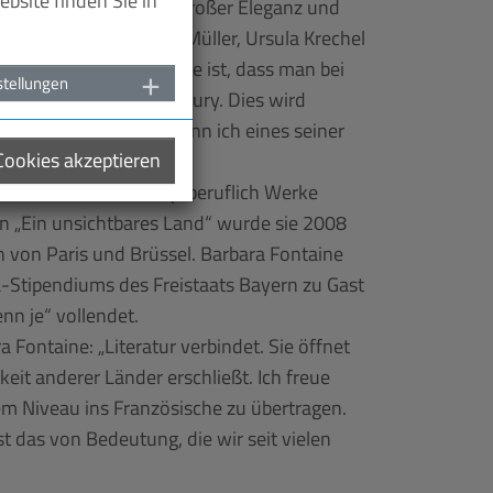
bsite finden Sie in
Fontaine übersetzt mit großer Eleganz und
oren wie Katja Lange-Müller, Ursula Krechel
t für Barbara Fontaine ist, dass man bei
stellungen
heißt es vonseiten der Jury. Dies wird
st sagt: „Jedes Mal, wenn ich eines seiner
 Cookies akzeptieren
999 übersetzt sie hauptberuflich Werke
n „Ein unsichtbares Land“ wurde sie 2008
n von Paris und Brüssel. Barbara Fontaine
dia-Stipendiums des Freistaats Bayern zu Gast
nn je“ vollendet.
Fontaine: „Literatur verbindet. Sie öffnet
eit anderer Länder erschließt. Ich freue
tem Niveau ins Französische zu übertragen.
t das von Bedeutung, die wir seit vielen