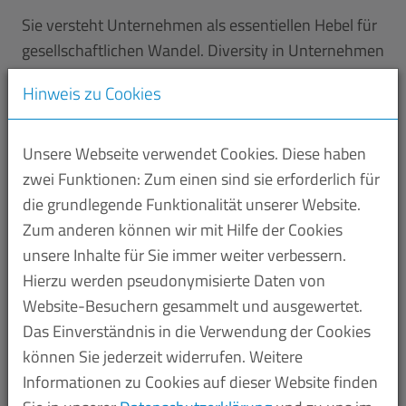
Sie versteht Unternehmen als essentiellen Hebel für
gesellschaftlichen Wandel. Diversity in Unternehmen
ist für sie nicht nur ein Trend, sondern eine
Hinweis zu Cookies
Notwendigkeit für langfristigen Erfolg. Sie betont,
dass Vielfalt in Teams Innovation, Kreativität und
Wettbewerbsvorteile fördert. In ihren Vorträgen
Unsere Webseite verwendet Cookies. Diese haben
erklärt sie praxisnah, wie Unternehmen und
zwei Funktionen: Zum einen sind sie erforderlich für
Organisationen Diversität in ihrer Kultur verankern
die grundlegende Funktionalität unserer Website.
und dabei innovativer sowie effizienter werden.
Zum anderen können wir mit Hilfe der Cookies
Für ihre Arbeit und ihr Engagement wurde sie
unsere Inhalte für Sie immer weiter verbessern.
mehrfach ausgezeichnet, u.a. Forbes 30 under 30,
Hierzu werden pseudonymisierte Daten von
Capital 40 unter 40 und dem Queermentor Role
Website-Besuchern gesammelt und ausgewertet.
Model Award.
Das Einverständnis in die Verwendung der Cookies
können Sie jederzeit widerrufen. Weitere
Dr. Karabulut wird ab 13:20 Uhr eine Keynote zum
Informationen zu Cookies auf dieser Website finden
Thema "Vielfalt als Innovationsmotor – Mode oder