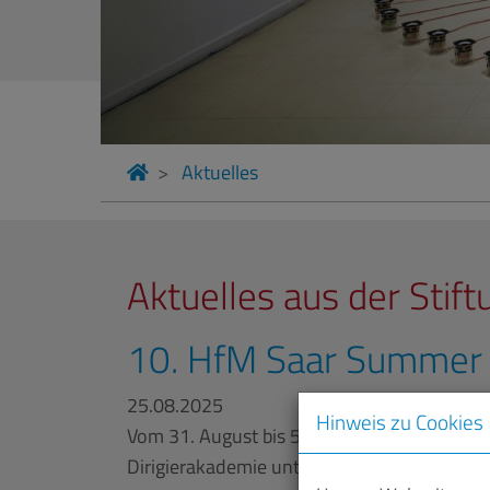
Aktuelles
Aktuelles aus der Stift
10. HfM Saar Summer
25.08.2025
Hinweis zu Cookies
Vom 31. August bis 5. September 2025 vera
Dirigierakademie unter der Leitung von Prof