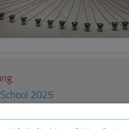
ung
 School 2025
nstaltet die Hochschule für Musik Saar zum 10. Mal die „H
. Georg Grün.s 5. September 2025. Die Dirigierakademie bes