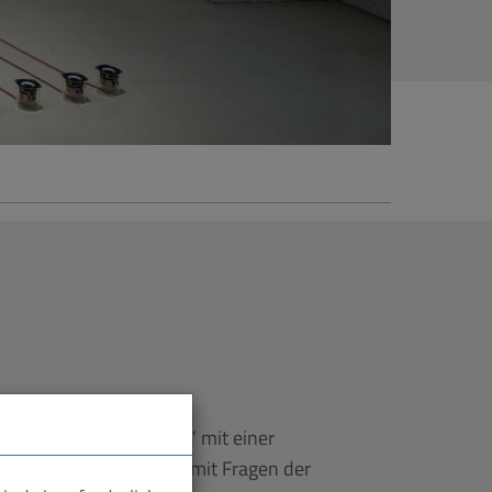
fM Saar Summer School“ mit einer
chäftigt sich vorrangig mit Fragen der